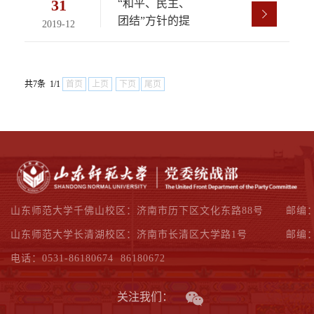
31
“和平、民主、
团结”方针的提
2019-12
出
共7条 1/1
首页
上页
下页
尾页
山东师范大学千佛山校区：济南市历下区文化东路88号
邮编：
山东师范大学长清湖校区：济南市长清区大学路1号
邮编：
电话：0531-86180674 86180672
关注我们：