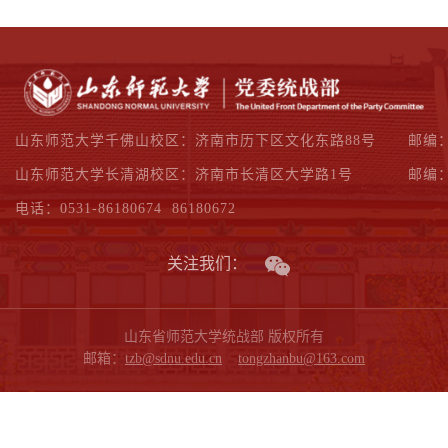
山东师范大学千佛山校区：济南市历下区文化东路88号
邮编：
山东师范大学长清湖校区：济南市长清区大学路1号
邮编：
电话：0531-86180674 86180672
关注我们：
山东省师范大学统战部 版权所有
邮箱：
tzb@sdnu.edu.cn
tongzhanbu@163.com