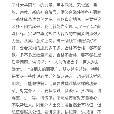
了壮大共同奋斗的力量。民主党派、无党派、民
族、宗教、新的社会阶层、港澳台海外等各方面统
一战线成员达数亿之多。可以肯定地说，只要把这
么多人团结起来，我们就能为实现“两个一百年”奋
斗目标、实现中华民族伟大复兴的中国梦增添强大
力量。从某种意义上说，统一战线工作做得好不
好，要看交到的朋友多不多、合格不合格、够不够
铁。多不多是数量问题，合格不合格、够不够铁是
质量问题。俗话说：“一人为仇嫌太多，百人为友
嫌太少。”交朋友的面要广，朋友越多越好，特别
是要交一些能说心里话的挚友诤友。想交到这样的
朋友，不能做快餐，而是要做佛跳墙这样的功夫
菜。对党外人士，要多接触、多谈心、多帮助，讲
尊重、讲平等、讲诚恳，不随意伤害对方自尊心，
不以势压人。同党外人士交朋友当然会有私谊，但
私谊要服从公谊。要讲原则、讲纪律、讲规矩，不