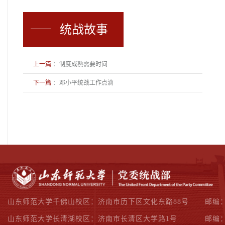
统战故事
上一篇
：
制度成熟需要时间
下一篇
：
邓小平统战工作点滴
山东师范大学千佛山校区：济南市历下区文化东路88号
邮编：
山东师范大学长清湖校区：济南市长清区大学路1号
邮编：