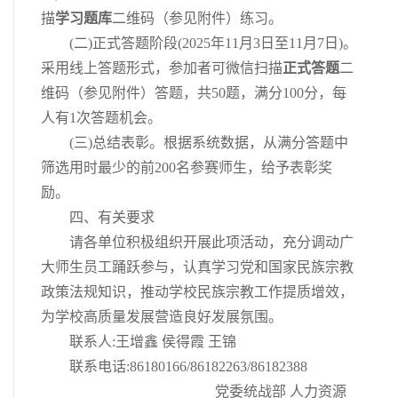
描
学习题库
二维码（参见附件）练习。
(二)正式答题阶段(2025年11月3日至11月7日)。
采用线上答题形式，参加者可微信扫描
正式答题
二
维码（参见附件）答题，共50题，满分100分，每
人有1次答题机会。
(三)总结表彰。根据系统数据，从满分答题中
筛选用时最少的前200名参赛师生，给予表彰奖
励。
四、有关要求
请各单位积极组织开展此项活动，充分调动广
大师生员工踊跃参与，认真学习党和国家民族宗教
政策法规知识，推动学校民族宗教工作提质增效，
为学校高质量发展营造良好发展氛围。
联系人:王增鑫 侯得霞 王锦
联系电话:86180166/86182263/86182388
党委统战部 人力资源