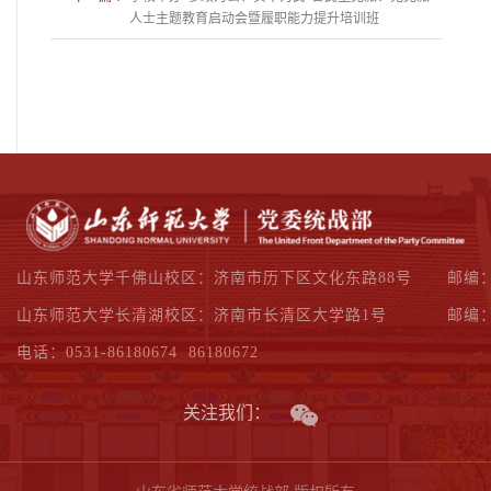
人士主题教育启动会暨履职能力提升培训班
山东师范大学千佛山校区：济南市历下区文化东路88号
邮编：
山东师范大学长清湖校区：济南市长清区大学路1号
邮编：
电话：0531-86180674 86180672
关注我们：