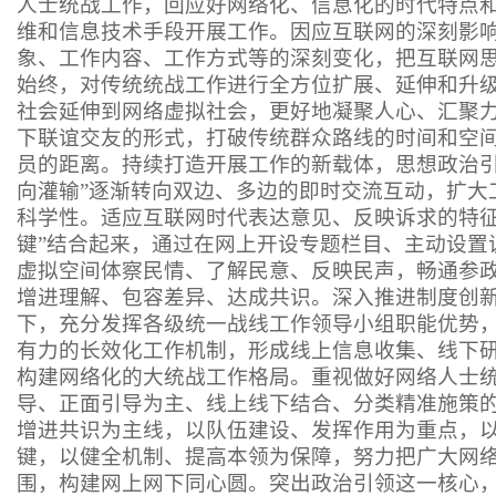
人士统战工作，回应好网络化、信息化的时代特点
维和信息技术手段开展工作。因应互联网的深刻影
象、工作内容、工作方式等的深刻变化，把互联网
始终，对传统统战工作进行全方位扩展、延伸和升
社会延伸到网络虚拟社会，更好地凝聚人心、汇聚
下联谊交友的形式，打破传统群众路线的时间和空
员的距离。持续打造开展工作的新载体，思想政治引
向灌输”逐渐转向双边、多边的即时交流互动，扩大
科学性。适应互联网时代表达意见、反映诉求的特征
键”结合起来，通过在网上开设专题栏目、主动设置
虚拟空间体察民情、了解民意、反映民声，畅通参
增进理解、包容差异、达成共识。深入推进制度创
下，充分发挥各级统一战线工作领导小组职能优势
有力的长效化工作机制，形成线上信息收集、线下
构建网络化的大统战工作格局。重视做好网络人士
导、正面引导为主、线上线下结合、分类精准施策
增进共识为主线，以队伍建设、发挥作用为重点，
键，以健全机制、提高本领为保障，努力把广大网
围，构建网上网下同心圆。突出政治引领这一核心