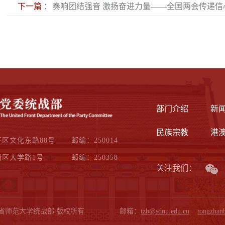
下一篇
：
奏响团结强音 激扬奋进力量——全国两会传递信
力量
部门介绍
新
民族宗教
港
区文化东路88号
邮编：250014
区大学路1号
邮编：250358
关注我们：
省师范大学统战部 版权所有
邮箱：
tzb@sdnu.edu.cn
tongzha