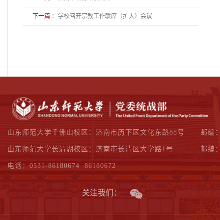
下一篇
：
学校召开宗教工作联席（扩大）会议
山东师范大学千佛山校区：济南市历下区文化东路88号
邮编：
山东师范大学长清湖校区：济南市长清区大学路1号
邮编：
电话：0531-86180674 86180672
关注我们：