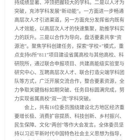
持成绩显著、冲顶把握较大的学科。二是以人才为
突破，充沛学科发展“新动能”。一方面进一步畅通
高层次人才引进渠道，另一方面充分发挥省内既有
人才效能，以高层次人才的快速集聚，助推学科实
力的跃升。三是以合作为导向，盘活要素共享“资
源池”。聚焦学科创建任务，探索“学校+”模式，重
点支持6所“811”项目建设省属高校与其他高校、科
研院所，通过联合申报项目、共建高能级实验室与
研究中心、互聘高层次人才、联合打造尖端学科团
队等方式，广泛开展交流合作，整合要素资源，全
力争取关键指标如期突破、任务目标圆满完成，努
力实现省属高校“双一流”学科突破。
会上，共有16位委员围绕建设北方地区经济重
要增长极、消费扩容提质、科技创新、乡村振兴、
民生保障、文化“两创”等作大会发言。全体委员坚
持以习近平新时代中国特色社会主义思想为指导，